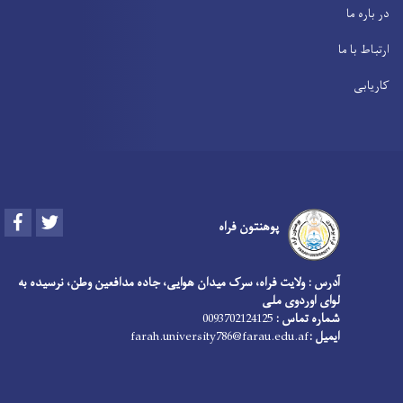
در باره ما
ارتباط با ما
کاریابی
Facebook
Twitter
پوهنتون فراه
آدرس : ولایت فراه، سرک میدان هوایی، جاده مدافعین وطن، نرسیده به
لوای اوردوی ملی
شماره تماس :
0093702124125
ایمیل :
farah.university786@farau.edu.af