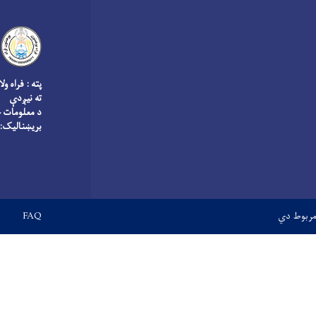
پته : فراه و
ته نیږدې
د معلومات څ
بریښنالیک:
Footer menu
FAQ