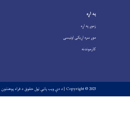
په اړه
زموږ په اړه
موږ سره اړیکی اونیسی
کارموندنه
Copyright © 2023 | د دې ویب پاڼې ټول حقوق د فراه پوهنتون مربوط دي