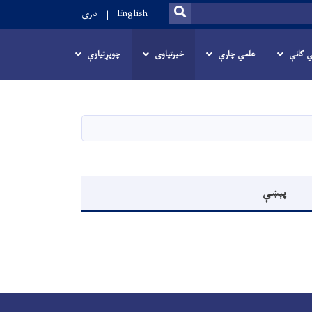
SEARCH
English
دری
 ګانې
علمي چارې
خبرتیاوی
چوپړتیاوې
پېښې