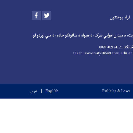
Facebook
Twitter
فراه پوهنتون
لایت، د میدان هوایي سرک، د هیواد د ساتونکو جاده، د ملي اوردو لوا
انګه:
0093702124125
farah.university786@farau.edu.af
Policies & Laws
English
دری